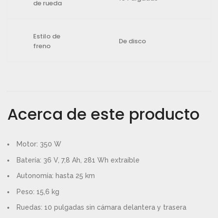
de rueda
a
e
l
s
e
:
Estilo de
De disco
freno
r
6
a
0
:
5
6
,
2
6
Acerca de este producto
3
9
,
€
1
.
Motor: 350 W
9
Batería: 36 V, 7,8 Ah, 281 Wh extraíble
€
.
Autonomía: hasta 25 km
Peso: 15,6 kg
Ruedas: 10 pulgadas sin cámara delantera y trasera