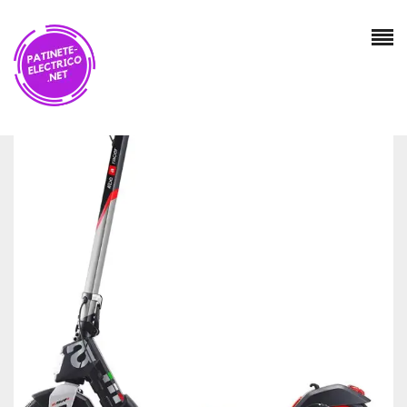
Valoraciones
No hay valoraciones aún.
SÉ EL PRIMERO EN VALORAR “APRILIA ESR1 –
PATINETE ELÉCTRICO, CHASIS DE MAGNESIO,
15,5 KG, MOTOR DE 350 W SIN ESCOBILLAS,
AUTONOMÍA DE HASTA 25 KM. RUEDAS DE 10
PULGADAS SIN TUBOS, CARGA MÁXIMA DE 100
KG, BATERÍA DE 36 V”
Tu dirección de correo electrónico no será publicada.
Los campos obligatorios están marcados con
*