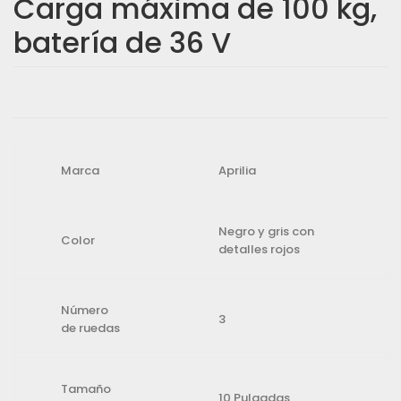
Carga máxima de 100 kg,
batería de 36 V
E
E
l
l
p
p
r
r
Marca
Aprilia
e
e
c
c
i
i
Negro y gris con
Color
detalles rojos
o
o
o
a
r
c
Número
3
i
t
de ruedas
g
u
i
a
Tamaño
n
l
10 Pulgadas