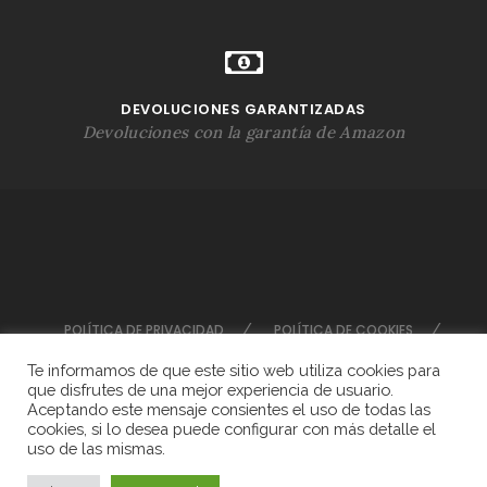
DEVOLUCIONES GARANTIZADAS
Devoluciones con la garantía de Amazon
POLÍTICA DE PRIVACIDAD
POLÍTICA DE COOKIES
AVISOS LEGALES
Te informamos de que este sitio web utiliza cookies para
que disfrutes de una mejor experiencia de usuario.
Aceptando este mensaje consientes el uso de todas las
Diseñado por
Bytebubbles
cookies, si lo desea puede configurar con más detalle el
uso de las mismas.