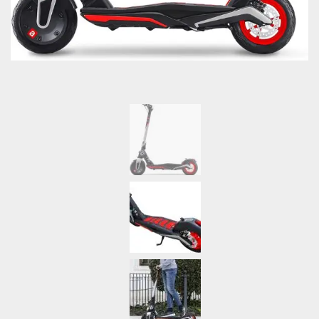
Nombre
*
Correo electrónico
*
Guarda mi nombre, correo electrónico y web en este
navegador para la próxima vez que comente.
Tu puntuación
*
Tu valoración
*