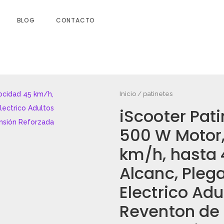
BLOG
CONTACTO
Inicio
/
patinetes
iScooter Pati
TE ELECTRICO – 500 W MOTOR,
ALCANC, PLEGABLE PATINETE
500 W Motor,
DE 10» CUADRUPLICAR SUSPENSIÓN
km/h, hasta 
Alcanc, Pleg
os campos obligatorios están marcados
Electrico Ad
Reventon de 