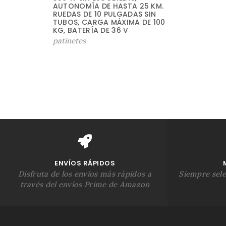
R
AUTONOMÍA DE HASTA 25 KM.
RUEDAS DE 10 PULGADAS SIN
E
TUBOS, CARGA MÁXIMA DE 100
C
KG, BATERÍA DE 36 V
I
patinetes
O
O
R
I
G
I
N
A
L
E
R
A
ENVÍOS RÁPIDOS
:
Disfruta de los envíos más rápidos a
Siempre sel
6
través del envíos Prime de Amazon
2
3
,
1