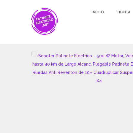
INICIO
TIENDA
Valoraciones
No hay valoraciones aún.
SÉ EL PRIMERO EN VALORAR “ISCOOTER PATINE
VELOCIDAD 45 KM/H, HASTA 40 KM DE LARGO 
ELECTRICO ADULTOS RUEDAS ANTI REVENTON 
REFORZADA IX4”
Tu dirección de correo electrónico no será publicada.
L
con
*
Nombre
*