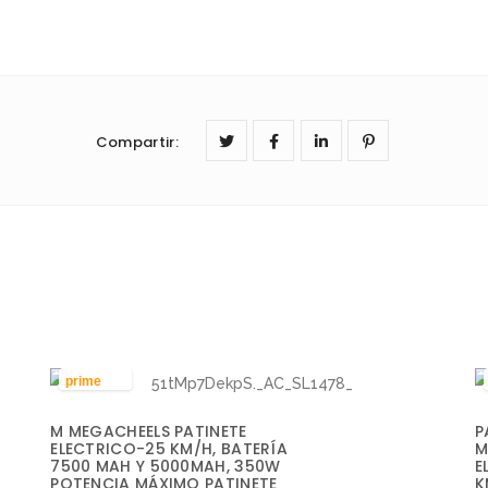
Compartir
:
prime
E
M MEGACHEELS PATINETE
P
ELECTRICO-25 KM/H, BATERÍA
M
L
7500 MAH Y 5000MAH, 350W
E
P
POTENCIA MÁXIMO PATINETE
K