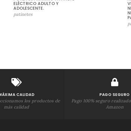
R
ELÉCTRICO ADULTO Y
V
E
ADOLESCENTE.
N
N
C
patinetes
P
I
p
O
A
C
T
U
A
L
E
S
:
6
0
MÁXIMA CALIDAD
PAGO SEGURO
5
eccionamos los productos de
Pago 100% seguro realizado
,
más calidad
Amazon
6
9
€
.