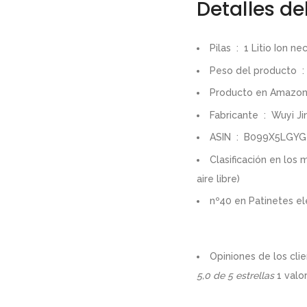
Detalles de
Pilas ‏ : ‎ 1 Litio Io
Pes
Fabricante ‏
ASIN ‏ : ‎ B099X5LGYG
Clasificación en los 
aire libre
)
nº40 en
Patinetes el
Opiniones de los clie
5,0 de 5 estrellas
1 valo