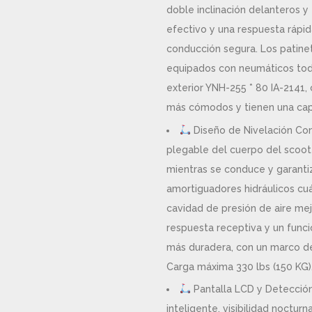
doble inclinación delanteros y
efectivo y una respuesta rápid
conducción segura. Los patinet
equipados con neumáticos tod
exterior YNH-255 * 80 IA-2141, 
más cómodos y tienen una cap
Diseño de Nivelación Con
plegable del cuerpo del scoot
mientras se conduce y garantiz
amortiguadores hidráulicos cuá
cavidad de presión de aire me
respuesta receptiva y un func
más duradera, con un marco de
Carga máxima 330 lbs (150 KG)
Pantalla LCD y Detección
inteligente, visibilidad noctur