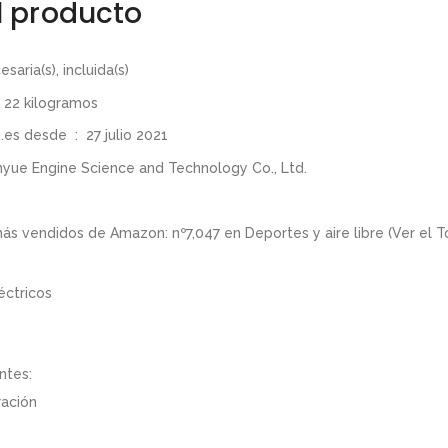
l producto
n necesaria(s), incluida(s)
o del producto ‏ : ‎ 22 kilogramos
Producto en Amazon.es desde ‏ : ‎ 27 julio 2021
 : ‎ Wuyi Jinyue Engine Science and Technology Co., Ltd.
más vendidos de Amazon: nº7,047 en Deportes y aire libre (
Ver el 
éctricos
ntes:
ración