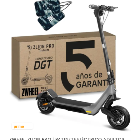
D
O
P
O
R
L
O
S
Ú
L
T
I
M
O
S
prime
ZWHEEL ZLION PRO | PATINETE ELÉCTRICO ADULTOS