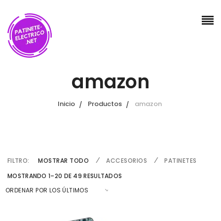
amazon
Inicio
Productos
amazon
FILTRO:
MOSTRAR TODO
ACCESORIOS
PATINETES
O
MOSTRANDO 1–20 DE 49 RESULTADOS
R
D
E
N
A