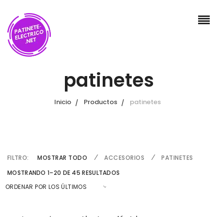
patinetes
Inicio
Productos
patinetes
FILTRO:
MOSTRAR TODO
ACCESORIOS
PATINETES
O
MOSTRANDO 1–20 DE 45 RESULTADOS
R
D
E
N
A