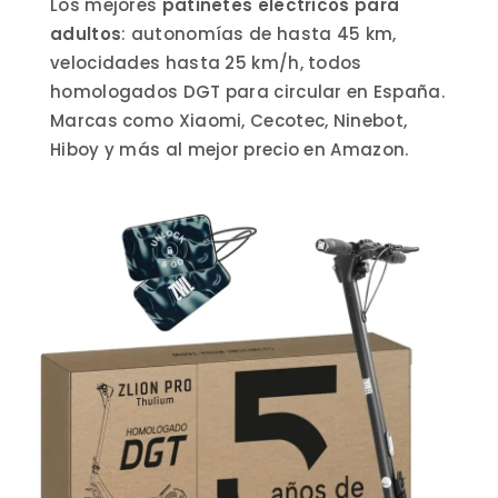
Los mejores
patinetes eléctricos para
D
O
adultos
: autonomías de hasta 45 km,
P
velocidades hasta 25 km/h, todos
O
R
homologados DGT para circular en España.
L
Marcas como Xiaomi, Cecotec, Ninebot,
O
S
Hiboy y más al mejor precio en Amazon.
Ú
L
T
I
M
O
S