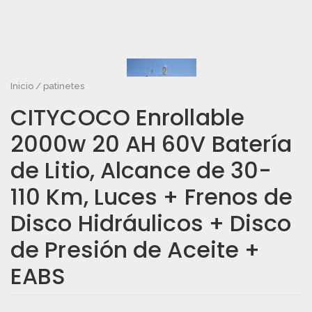
Correo electrónico
*
Inicio
/
patinetes
CITYCOCO Enrollable
2000w 20 AH 60V Batería
Guarda mi nombre, correo electrónico y web en este
de Litio, Alcance de 30-
navegador para la próxima vez que comente.
110 Km, Luces + Frenos de
Tu puntuación
*
Disco Hidráulicos + Disco
Tu valoración
*
de Presión de Aceite +
EABS