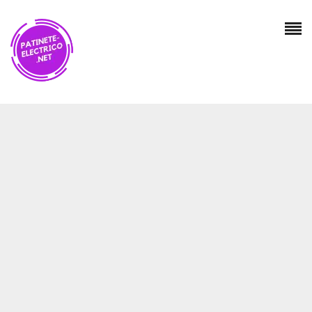
Valoraciones
No hay valoraciones aún.
SÉ EL PRIMERO EN VALORAR “CITYCOCO
ENROLLABLE 2000W 20 AH 60V BATERÍA DE
LITIO, ALCANCE DE 30-110 KM, LUCES +
FRENOS DE DISCO HIDRÁULICOS + DISCO DE
PRESIÓN DE ACEITE + EABS”
Tu dirección de correo electrónico no será publicada.
Los campos obligatorios están marcados con
*
Nombre
*