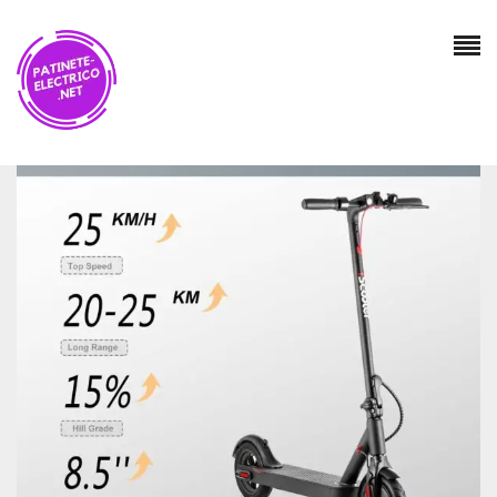
Valoraciones
No hay valoraciones aún.
SÉ EL PRIMERO EN VALORAR “PATINETE
ELÉCTRICO I9 – 350W MOTOR PLEGABLE
PATINETE ELECTRICO ADULTOS, HASTA 25 KM
DE LARGO ALCANC, VELOCIDAD 20-30 KM/H,
8.5» NEUMÁTICO NEUMÁTICO/NEUMÁTICO DE
PANAL, SOPORTA HASTA 120KG”
Tu dirección de correo electrónico no será publicada.
Los campos obligatorios están marcados con
*