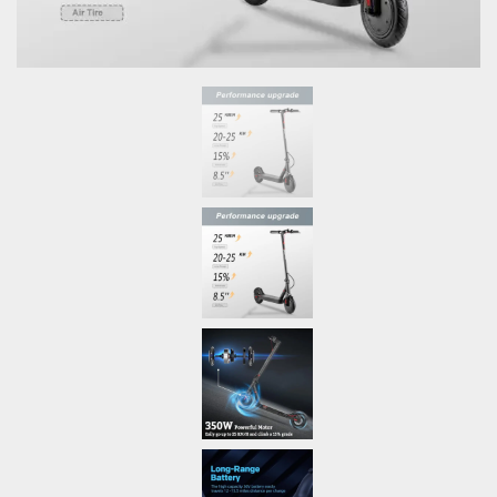
Nombre
*
Correo electrónico
*
Guarda mi nombre, correo electrónico y web en este
navegador para la próxima vez que comente.
Tu puntuación
*
Tu valoración
*