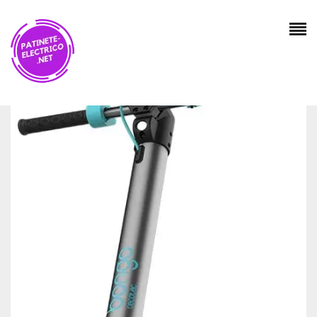
Valoraciones
No hay valoraciones aún.
SÉ EL PRIMERO EN VALORAR “CECOTEC
PATINETE ELÉCTRICO BONGO SERIE A.
POTENCIA MÁXIMA DE 700 W, BATERÍA
INTERCAMBIABLE, AUTONOMÍA ILIMITADA
HASTA 25 KM, RUEDAS TUBELESS
ANTIRREVENTÓN DE 8,5”, 3 MODOS DE
CONDUCCIÓN”
Tu dirección de correo electrónico no será publicada.
Los campos obligatorios están marcados con
*