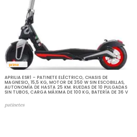
prime
APRILIA ESR1 – PATINETE ELÉCTRICO, CHASIS DE
MAGNESIO, 15,5 KG, MOTOR DE 350 W SIN ESCOBILLAS,
AUTONOMÍA DE HASTA 25 KM. RUEDAS DE 10 PULGADAS
SIN TUBOS, CARGA MÁXIMA DE 100 KG, BATERÍA DE 36 V
E
E
L
L
patinetes
P
P
R
R
E
E
C
C
I
I