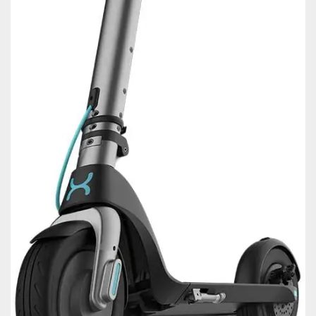
Nombre
*
Correo electrónico
*
Guarda mi nombre, correo electrónico y web en este
navegador para la próxima vez que comente.
Tu puntuación
*
Tu valoración
*