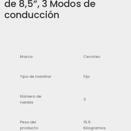
de 8,5”, 3 Modos de
conducción
E
E
l
l
p
p
r
r
Marca
Cecotec
e
e
c
c
Tipo de manillar
i
i
Fijo
o
o
o
a
Número de
r
c
3
ruedas
i
t
g
u
Peso del
i
a
15.9
producto
Kilogramos
n
l