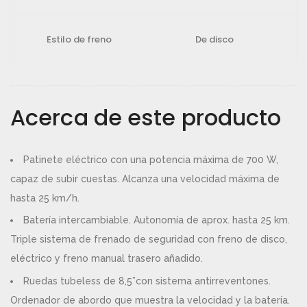
a
e
l
s
Estilo de freno
De disco
e
:
r
2
a
9
:
9
Acerca de este producto
3
,
2
9
9
0
Patinete eléctrico con una potencia máxima de 700 W,
,
€
capaz de subir cuestas. Alcanza una velocidad máxima de
0
.
hasta 25 km/h.
0
Batería intercambiable. Autonomía de aprox. hasta 25 km.
€
Triple sistema de frenado de seguridad con freno de disco,
.
eléctrico y freno manual trasero añadido.
Ruedas tubeless de 8,5”con sistema antirreventones.
Ordenador de abordo que muestra la velocidad y la batería.