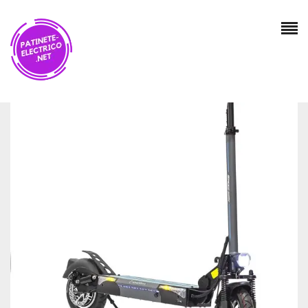
Valoraciones
No hay valoraciones aún.
SÉ EL PRIMERO EN VALORAR “SMARTGYRO
SPEEDWAY V2.0 – PATINETE ELÉCTRICO DE
800 W CON 3 MARCHAS, BATERÍA 13.000 MAH
48V, DOBLE SUSPENSIÓN REFORZADA,
FRENOS DE DISCO, 4 INTERMITENTES,
SCOOTER, POTENTE, NEGRO”
Tu dirección de correo electrónico no será publicada.
Los campos obligatorios están marcados con
*