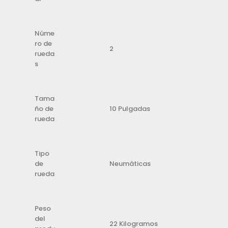
Núme
ro de
2
rueda
s
Tama
ño de
10 Pulgadas
rueda
Tipo
de
Neumáticas
rueda
Peso
del
22 Kilogramos