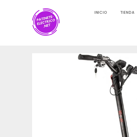
INICIO
TIENDA
Valoraciones
No hay valoraciones aún.
SÉ EL PRIMERO EN VALORAR “ICE Q5 EVOLUTI
PATINETE ELÉCTRICO”
Tu dirección de correo electrónico no será publicada.
L
con
*
Nombre
*