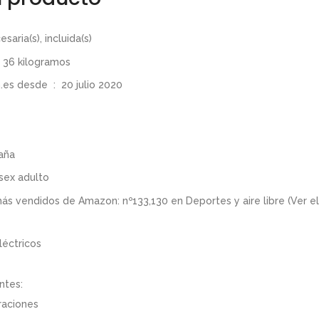
esaria(s), incluida(s)
o ‏ : ‎
36 kilogramos
Producto en Amazon.es desde ‏ : ‎
20 julio 2020
aña
sex adulto
s más vendidos de Amazon:
nº133,130 en Deportes y aire libre (
Ver e
léctricos
ntes:
raciones