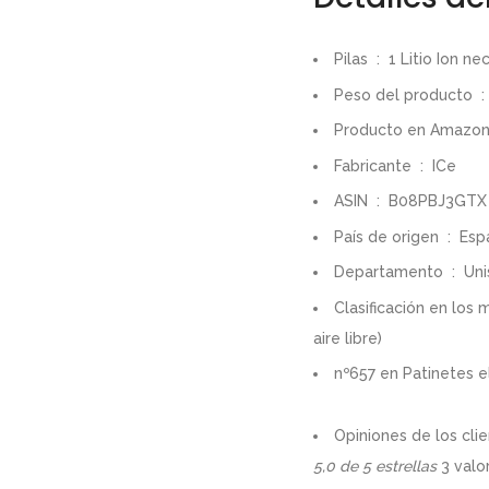
Pilas ‏ : ‎
1 Litio Ion nec
Peso del product
Fabricante ‏ : ‎
ICe
ASIN ‏ : ‎
B08PBJ3GTX
País de origen ‏ : ‎
Esp
Departamento ‏ : ‎
Uni
Clasificación en lo
aire libre
)
nº657 en
Patinetes e
Opiniones de los clie
5,0 de 5 estrellas
3 valo