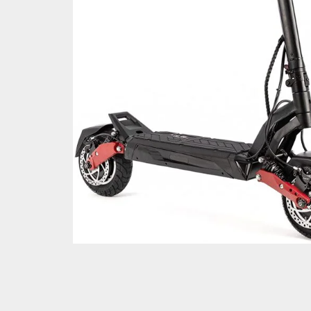
Correo electrónico
*
Guarda mi nombre, correo electrónico y web en este nave
Tu puntuación
*
Tu valoración
*