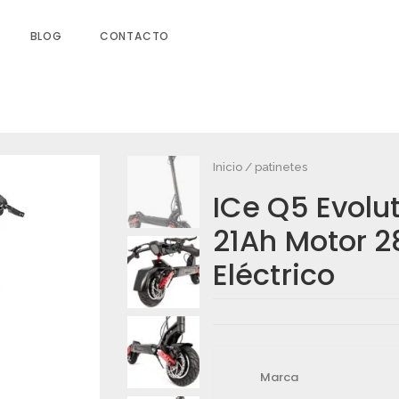
BLOG
CONTACTO
Inicio
/
patinetes
ICe Q5 Evolu
ON MAX 60V 21AH MOTOR 2800W
21Ah Motor 
os campos obligatorios están marcados
Eléctrico
Marca