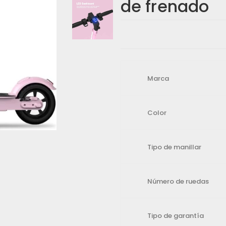
de frenado
Marca
gador para la próxima vez que comente.
Color
Tipo de manillar
Número de ruedas
Tipo de garantía