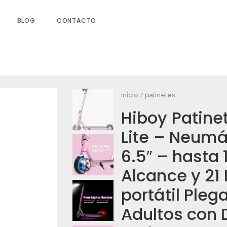
BLOG
CONTACTO
Inicio
/
patinetes
Hiboy Patinet
ELÉCTRICO S2 LITE – NEUMÁTICOS
CANCE Y 21 KM/H SCOOTER PORTÁTIL
Lite – Neumá
 DE FRENADO”
6.5″ – hasta
os campos obligatorios están marcados
Alcance y 21
portátil Pleg
Adultos con 