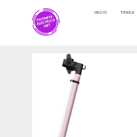
INICIO
TIENDA
Valoraciones
No hay valoraciones aún.
SÉ EL PRIMERO EN VALORAR “HIBOY PATINETE 
SÓLIDOS DE 6.5″ – HASTA 16 KM DE LARGO AL
PLEGABLE PARA ADULTOS CON DOBLE SISTEMA
Tu dirección de correo electrónico no será publicada.
L
con
*
Nombre
*