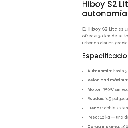
Hiboy S2 Li
autonomía
Hiboy S2 Lite
El
es u
ofrece 30 km de auto
urbanos diarios graci
Especificaci
Autonomía:
hasta 3
Velocidad máxima
Motor:
350W sin esc
Ruedas:
8.5 pulgadas
Frenos:
doble sistem
Peso:
12 kg — uno de
Carga máxima:
100