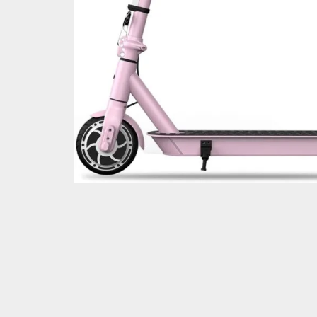
Correo electrónico
*
Guarda mi nombre, correo electrónico y web en este nave
Tu puntuación
*
Tu valoración
*