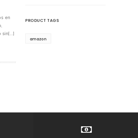
os en
PRODUCT TAGS
o,
in[...]
amazon