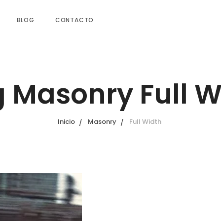
BLOG
CONTACTO
g Masonry Full W
Inicio
Masonry
Full Width