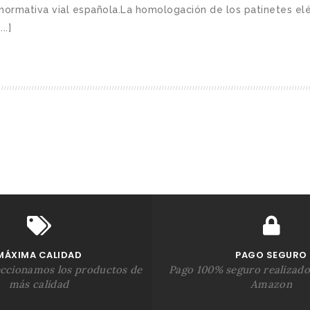
normativa vial española.La homologación de los patinetes elé
..]
MÁXIMA CALIDAD
PAGO SEGURO
eccionamos los productos de
Pago 100% seguro realizado
más calidad
Amazon