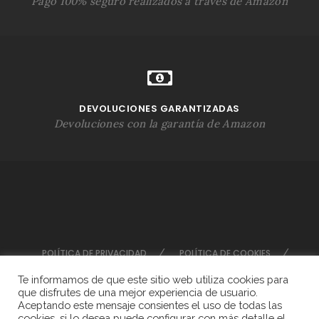
Pago 100% seguro realizados a través de Amazon
DEVOLUCIONES GARANTIZADAS
Devoluciones con la garantía de Amazon
POLÍTICA DE PRIVACIDAD
POLÍTICA DE COOKIES
AVISOS LEGALES
Te informamos de que este sitio web utiliza cookies para
que disfrutes de una mejor experiencia de usuario.
Aceptando este mensaje consientes el uso de todas las
cookies, si lo desea puede configurar con más detalle el
Diseñado por
Bytebubbles